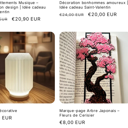
ttements Musique –
Décoration bonhommes amoureux 
on design | Idée cadeau
Idée cadeau Saint-Valentin
lentin
Prix
Prix
€20,00 EUR
€24,00 EUR
Prix
€20,90 EUR
 EUR
habituel
promotionnel
l
promotionnel
écorative
Marque-page Arbre Japonais –
Fleurs de Cerisier
0 EUR
Prix
€8,00 EUR
l