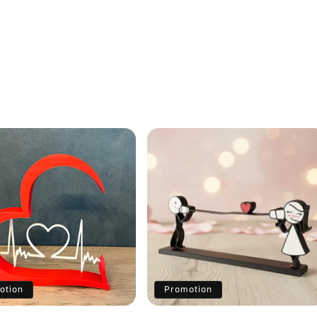
otion
Promotion