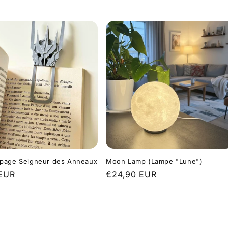
habituel
page Seigneur des Anneaux
Moon Lamp (Lampe "Lune")
 EUR
Prix
€24,90 EUR
l
habituel