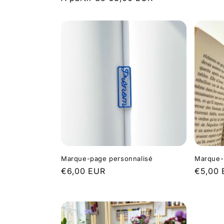
habituel
Marque-page personnalisé
Marque-
Prix
€6,00 EUR
Prix
€5,00
habituel
habitue