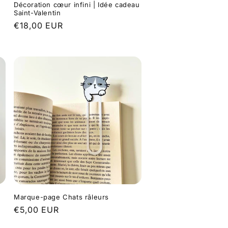
|
Décoration cœur infini | Idée cadeau
Saint-Valentin
Prix
€18,00 EUR
habituel
Marque-page Chats râleurs
Prix
€5,00 EUR
habituel