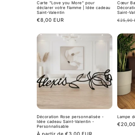
Carte "Love you More" pour
Cœur Ba
déclarer votre flamme | Idée cadeau
Décorati
Saint-Valentin
Saint-Va
Prix
€8,00 EUR
Prix
€25,90
habituel
habitue
Décoration Rose personnalisée -
Lampe d
Idée cadeau Saint-Valentin -
Prix
€20,0
Personnalisable
habitue
Prix
À partir de €3,00 EUR